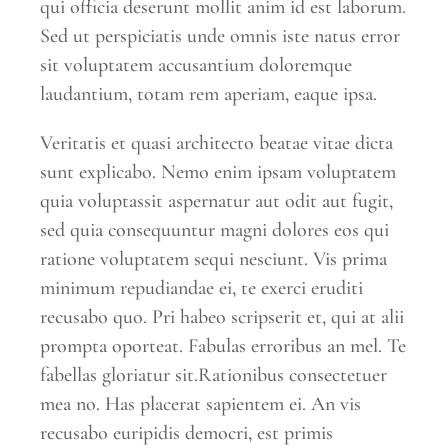
qui officia deserunt mollit anim id est laborum.
Sed ut perspiciatis unde omnis iste natus error
sit voluptatem accusantium doloremque
laudantium, totam rem aperiam, eaque ipsa.
Veritatis et quasi architecto beatae vitae dicta
sunt explicabo. Nemo enim ipsam voluptatem
quia voluptassit aspernatur aut odit aut fugit,
sed quia consequuntur magni dolores eos qui
ratione voluptatem sequi nesciunt. Vis prima
minimum repudiandae ei, te exerci eruditi
recusabo quo. Pri habeo scripserit et, qui at alii
prompta oporteat. Fabulas erroribus an mel. Te
fabellas gloriatur sit.Rationibus consectetuer
mea no. Has placerat sapientem ei. An vis
recusabo euripidis democri, est primis