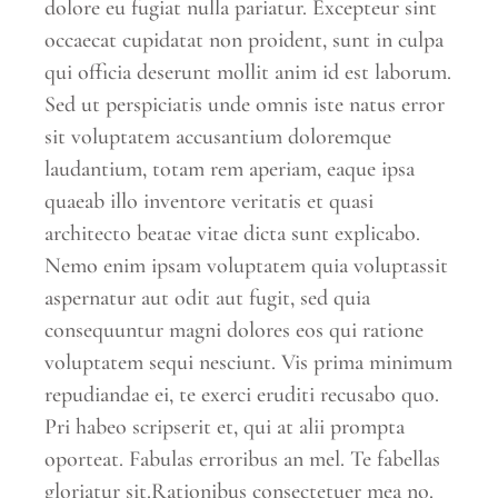
dolore eu fugiat nulla pariatur. Excepteur sint
occaecat cupidatat non proident, sunt in culpa
qui officia deserunt mollit anim id est laborum.
Sed ut perspiciatis unde omnis iste natus error
sit voluptatem accusantium doloremque
laudantium, totam rem aperiam, eaque ipsa
quaeab illo inventore veritatis et quasi
architecto beatae vitae dicta sunt explicabo.
Nemo enim ipsam voluptatem quia voluptassit
aspernatur aut odit aut fugit, sed quia
consequuntur magni dolores eos qui ratione
voluptatem sequi nesciunt. Vis prima minimum
repudiandae ei, te exerci eruditi recusabo quo.
Pri habeo scripserit et, qui at alii prompta
oporteat. Fabulas erroribus an mel. Te fabellas
gloriatur sit.Rationibus consectetuer mea no.